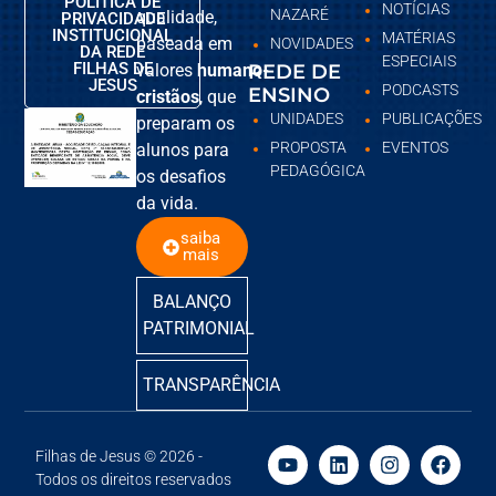
POLÍTICA DE
NOTÍCIAS
NAZARÉ
qualidade,
PRIVACIDADE
INSTITUCIONAL
MATÉRIAS
baseada em
NOVIDADES
DA REDE
ESPECIAIS
FILHAS DE
valores
humano-
REDE DE
JESUS
PODCASTS
ENSINO
cristãos
, que
UNIDADES
PUBLICAÇÕES
preparam os
PROPOSTA
EVENTOS
alunos para
PEDAGÓGICA
os desafios
da vida.
saiba
mais
BALANÇO
PATRIMONIAL
TRANSPARÊNCIA
Filhas de Jesus © 2026 -
Todos os direitos reservados