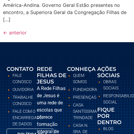
América-Andina. Governo Geral Estão presentes no
encontro, a Superiora Geral da Congregação Filhas de
[…]
←
anterior
CONTATO
REDE
CONHEÇA
AÇÕES
FILHAS DE
SOCIAIS
FALE
QUEM
JESUS
CONOSCO
SOMOS
OBRAS
A Rede Filhas
SOCIAIS
OUVIDORIA
FUNDADORA
de Jesus é
RESPONSABILI
TRABALHE
PRESENÇAS
SOCIAL
uma rede de
CONOSCO
CASA
FIQUE
escolas que
FALE COM O
SANTÍSSIMA
POR
oferece
ENCARREGADO
TRINDADE
DENTRO
DE DADOS
formação
CASA N.
BLOG
integral de
SRA. DE