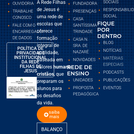
A Rede Filhas
SOCIAIS
OUVIDORIA
FUNDADORA
de Jesus é
RESPONSABILI
TRABALHE
PRESENÇAS
SOCIAL
uma rede de
CONOSCO
CASA
FIQUE
escolas que
FALE COM O
SANTÍSSIMA
POR
oferece
ENCARREGADO
TRINDADE
DENTRO
DE DADOS
formação
CASA N.
BLOG
integral de
SRA. DE
POLÍTICA DE
NOTÍCIAS
NAZARÉ
qualidade,
PRIVACIDADE
INSTITUCIONAL
MATÉRIAS
baseada em
NOVIDADES
DA REDE
ESPECIAIS
FILHAS DE
valores
humano-
REDE DE
JESUS
PODCASTS
ENSINO
cristãos
, que
UNIDADES
PUBLICAÇÕES
preparam os
PROPOSTA
EVENTOS
alunos para
PEDAGÓGICA
os desafios
da vida.
saiba
mais
BALANÇO