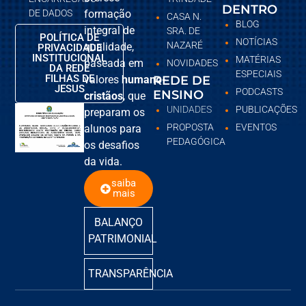
DENTRO
DE DADOS
formação
CASA N.
BLOG
integral de
SRA. DE
POLÍTICA DE
NOTÍCIAS
NAZARÉ
qualidade,
PRIVACIDADE
INSTITUCIONAL
MATÉRIAS
baseada em
NOVIDADES
DA REDE
ESPECIAIS
FILHAS DE
valores
humano-
REDE DE
JESUS
PODCASTS
ENSINO
cristãos
, que
UNIDADES
PUBLICAÇÕES
preparam os
PROPOSTA
EVENTOS
alunos para
PEDAGÓGICA
os desafios
da vida.
saiba
mais
BALANÇO
PATRIMONIAL
TRANSPARÊNCIA