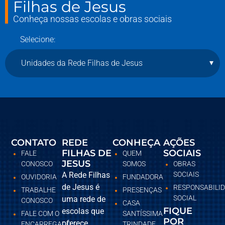
Filhas de Jesus
Conheça nossas escolas e obras sociais
Selecione:
Unidades da Rede Filhas de Jesus
CONTATO
REDE
CONHEÇA
AÇÕES
FILHAS DE
SOCIAIS
FALE
QUEM
JESUS
CONOSCO
SOMOS
OBRAS
A Rede Filhas
SOCIAIS
OUVIDORIA
FUNDADORA
de Jesus é
RESPONSABILI
TRABALHE
PRESENÇAS
SOCIAL
uma rede de
CONOSCO
CASA
FIQUE
escolas que
FALE COM O
SANTÍSSIMA
POR
oferece
ENCARREGADO
TRINDADE