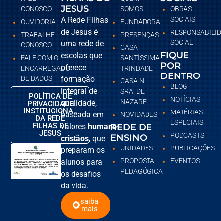
JESUS
CONOSCO
SOMOS
OBRAS
A Rede Filhas
SOCIAIS
OUVIDORIA
FUNDADORA
de Jesus é
RESPONSABILI
TRABALHE
PRESENÇAS
SOCIAL
uma rede de
CONOSCO
CASA
FIQUE
escolas que
FALE COM O
SANTÍSSIMA
POR
oferece
ENCARREGADO
TRINDADE
DENTRO
DE DADOS
formação
CASA N.
BLOG
integral de
SRA. DE
POLÍTICA DE
NOTÍCIAS
NAZARÉ
qualidade,
PRIVACIDADE
INSTITUCIONAL
MATÉRIAS
baseada em
NOVIDADES
DA REDE
ESPECIAIS
FILHAS DE
valores
humano-
REDE DE
JESUS
PODCASTS
ENSINO
cristãos
, que
UNIDADES
PUBLICAÇÕES
preparam os
PROPOSTA
EVENTOS
alunos para
PEDAGÓGICA
os desafios
da vida.
saiba
mais